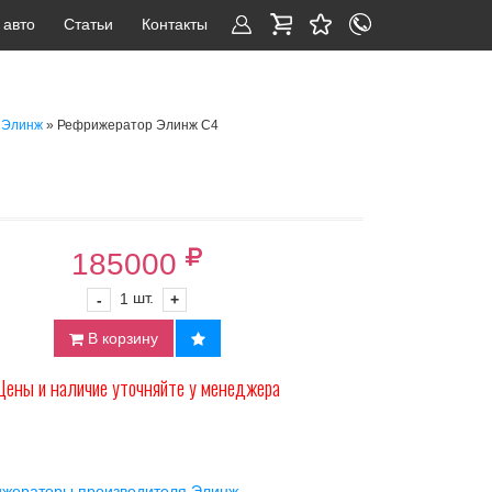
 авто
Статьи
Контакты
» Рефрижератор Элинж С4
 Элинж
185000
шт.
-
1
+
В корзину
Цены и наличие уточняйте у менеджера
жераторы производителя Элинж