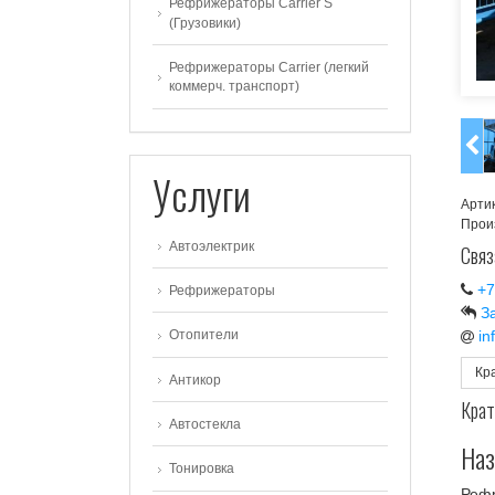
Рефрижераторы Carrier S
(Грузовики)
Рефрижераторы Carrier (легкий
коммерч. транспорт)
Услуги
Арти
Прои
Автоэлектрик
Связ
+7
Рефрижераторы
З
Отопители
in
Кр
Антикор
Крат
Автостекла
Наз
Тонировка
Рефр