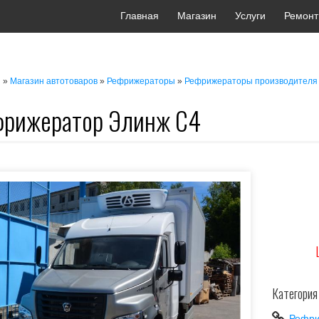
Главная
Магазин
Услуги
Ремонт
»
»
»
я
Магазин автотоваров
Рефрижераторы
Рефрижераторы производителя
фрижератор Элинж С4
Категория
Рефри