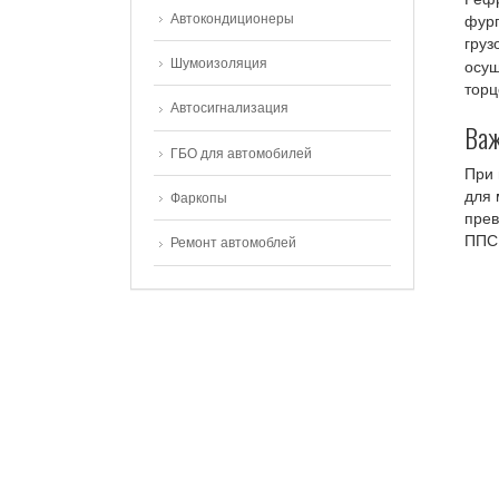
Автокондиционеры
фург
груз
Шумоизоляция
осущ
торц
Автосигнализация
Важ
ГБО для автомобилей
При 
для 
Фаркопы
прев
ППС
Ремонт автомоблей