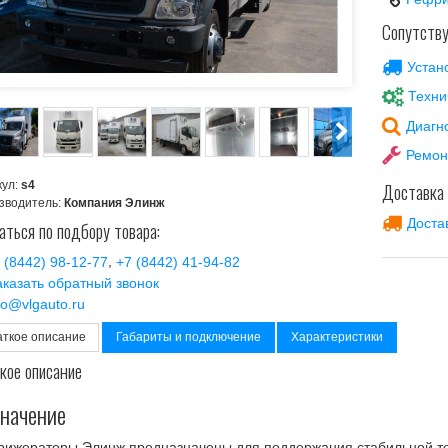
Сопутств
Устан
Техни
Диагн
Ремон
кул:
s4
Доставка
зводитель:
Компания Элинж
Доста
аться по подбору товара:
,
 (8442) 98-12-77
+7 (8442) 41-94-82
аказать обратный звонок
fo@vlgauto.ru
аткое описание
Габариты и подключение
Характеристики
кое описание
начение
ижераторы Элинж предназначены для поддержания стабильной те