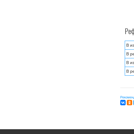
Реф
В и
В р
В и
В р
Рекомен