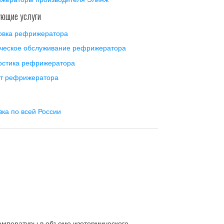
ующие услуги
овка рефрижератора
ческое обслуживание рефрижератора
остика рефрижератора
т рефрижератора
вка по всей России
мпературы в объеме изотермического