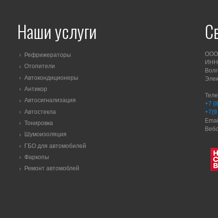
Наши услуги
С
ООО 
Рефрижераторы
ИНН
Отопители
Волг
Автокондиционеры
Элек
Антикор
Тел
Автосигнализация
+7 (
Автостекла
+7(9
Emai
Тонировка
Вебс
Шумоизоляция
ГБО для автомобилей
Фаркопы
Ремонт автомоблей