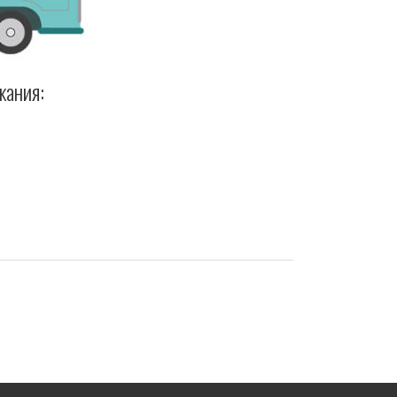
жания: